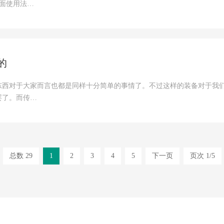
面使用法…
的
东西对于大家而言也都是同样十分简单的事情了。不过这样的装备对于我
罢了。而传…
总数 29
1
2
3
4
5
下一页
页次 1/5